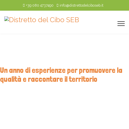
+39 080 4737490
info@distrettodelciboseb.it
Le attività del Distretto
Un anno di esperienze per promuovere la
qualità e raccontare il territorio
Tre incoming dedicati a buyer e operatori e un
evento aperto ai consumatori per promuovere le
eccellenze del Sud Est Barese grazie alla Misura 3.2
del PSR Puglia 2014–2022