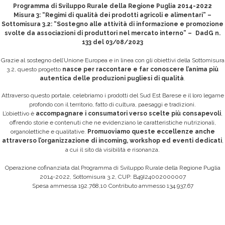
Programma di Sviluppo Rurale della Regione Puglia 2014-2022
Misura 3: “Regimi di qualità dei prodotti agricoli e alimentari” –
Sottomisura 3.2: “Sostegno alle attività di informazione e promozione
svolte da associazioni di produttori nel mercato interno” – DadG n.
133 del 03/08/2023
Grazie al sostegno dell’Unione Europea e in linea con gli obiettivi della Sottomisura
3.2, questo progetto
nasce per raccontare e far conoscere l’anima più
autentica delle produzioni pugliesi di qualità
.
Attraverso questo portale, celebriamo i prodotti del Sud Est Barese e il loro legame
profondo con il territorio, fatto di cultura, paesaggi e tradizioni.
L’obiettivo è
accompagnare i consumatori verso scelte più consapevoli
,
offrendo storie e contenuti che ne evidenziano le caratteristiche nutrizionali,
organolettiche e qualitative.
Promuoviamo queste eccellenze anche
attraverso l’organizzazione di incoming, workshop ed eventi dedicati
,
a cui il sito dà visibilità e risonanza.
Operazione cofinanziata dal Programma di Sviluppo Rurale della Regione Puglia
2014-2022, Sottomisura 3.2, CUP: B49I24002000007
Spesa ammessa 192.768,10 Contributo ammesso 134.937,67