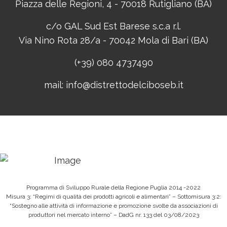
Piazza delle Regioni, 4 - 70018 Rutigliano (BA)
c/o GAL Sud Est Barese s.c.a r.l.
Via Nino Rota 28/a - 70042 Mola di Bari (BA)
(+39) 080 4737490
mail:
info@distrettodelciboseb.it
Programma di Sviluppo Rurale della Regione Puglia 2014 -2022
Misura 3: “Regimi di qualità dei prodotti agricoli e alimentari” – Sottomisura 3:2:
“Sostegno alle attività di informazione e promozione svolte da associazioni di
produttori nel mercato interno” – DadG nr. 133 del 03/08/2023