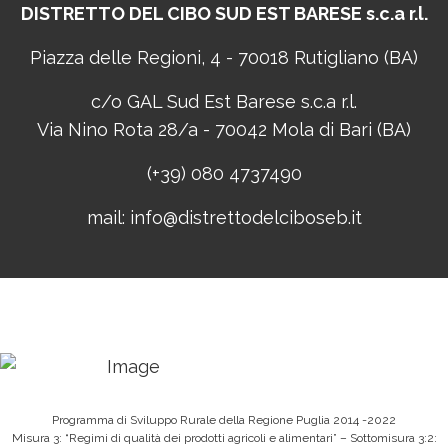
DISTRETTO DEL CIBO
SUD EST BARESE s.c.a r.l.
Piazza delle Regioni, 4 - 70018 Rutigliano (BA)
c/o GAL Sud Est Barese s.c.a r.l.
Via Nino Rota 28/a - 70042 Mola di Bari (BA)
(+39) 080 4737490
mail:
info@distrettodelciboseb.it
Programma di Sviluppo Rurale della Regione Puglia 2014 -2022
Misura 3: “Regimi di qualità dei prodotti agricoli e alimentari” – Sottomisura 3:2: