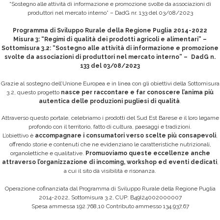
“Sostegno alle attività di informazione e promozione svolte da associazioni di
produttori nel mercato interno” – DadG nr. 133 del 03/08/2023
Programma di Sviluppo Rurale della Regione Puglia 2014-2022
Misura 3: “Regimi di qualità dei prodotti agricoli e alimentari” –
Sottomisura 3.2: “Sostegno alle attività di informazione e promozione
svolte da associazioni di produttori nel mercato interno” – DadG n.
133 del 03/08/2023
Grazie al sostegno dell’Unione Europea e in linea con gli obiettivi della Sottomisura
3.2, questo progetto
nasce per raccontare e far conoscere l’anima più
autentica delle produzioni pugliesi di qualità
.
Attraverso questo portale, celebriamo i prodotti del Sud Est Barese e il loro legame
profondo con il territorio, fatto di cultura, paesaggi e tradizioni.
L’obiettivo è
accompagnare i consumatori verso scelte più consapevoli
,
offrendo storie e contenuti che ne evidenziano le caratteristiche nutrizionali,
organolettiche e qualitative.
Promuoviamo queste eccellenze anche
attraverso l’organizzazione di incoming, workshop ed eventi dedicati
,
a cui il sito dà visibilità e risonanza.
Operazione cofinanziata dal Programma di Sviluppo Rurale della Regione Puglia
2014-2022, Sottomisura 3.2, CUP: B49I24002000007
Spesa ammessa 192.768,10 Contributo ammesso 134.937,67