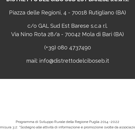
Piazza delle Regioni, 4 - 70018 Rutigliano (BA)
c/o GAL Sud Est Barese s.c.a r.l.
Via Nino Rota 28/a - 70042 Mola di Bari (BA)
(+39) 080 4737490
mail:
info@distrettodelciboseb.it
Programma di Sviluppo Rurale della Regione Puglia 2014 -2022
ttomisura 3:2: “Sostegno alle attività di informazione e promozione svolte da associa