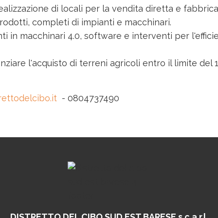
alizzazione di locali per la vendita diretta e fabbrica
odotti, completi di impianti e macchinari.
i in macchinari 4.0, software e interventi per l'effi
anziare l'acquisto di terreni agricoli entro il limite del
rettodelcibo.it
- 0804737490
DISTRETTO DEL CIBO
SUD EST BARESE s.c.a r.l.