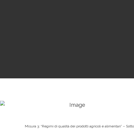
Misura 3: “Regimi di qualità dei prodotti agricoli e alimentari” – So