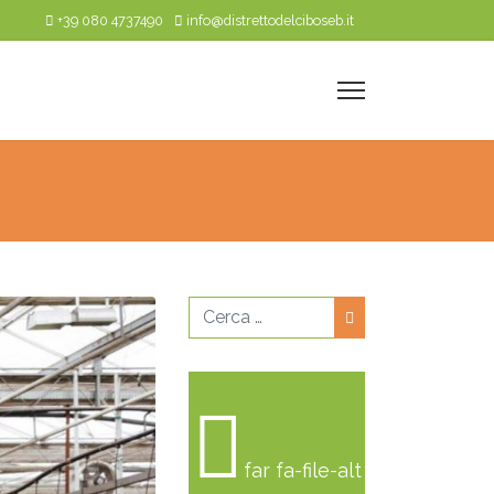
+39 080 4737490
info@distrettodelciboseb.it
Cerca
far fa-file-alt