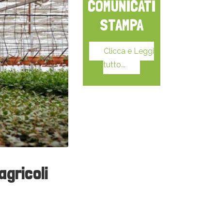
COMUNICATI
STAMPA
Clicca e Leggi
tutto...
gricoli