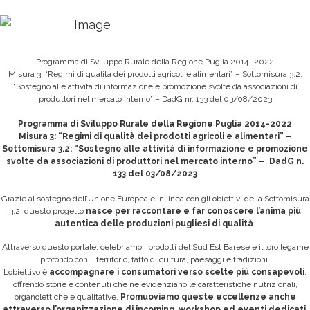
Programma di Sviluppo Rurale della Regione Puglia 2014 -2022
Misura 3: “Regimi di qualità dei prodotti agricoli e alimentari” – Sottomisura 3:2:
“Sostegno alle attività di informazione e promozione svolte da associazioni di
produttori nel mercato interno” – DadG nr. 133 del 03/08/2023
Programma di Sviluppo Rurale della Regione Puglia 2014-2022
Misura 3: “Regimi di qualità dei prodotti agricoli e alimentari” –
Sottomisura 3.2: “Sostegno alle attività di informazione e promozione
svolte da associazioni di produttori nel mercato interno” – DadG n.
133 del 03/08/2023
Grazie al sostegno dell’Unione Europea e in linea con gli obiettivi della Sottomisura
3.2, questo progetto
nasce per raccontare e far conoscere l’anima più
autentica delle produzioni pugliesi di qualità
.
Attraverso questo portale, celebriamo i prodotti del Sud Est Barese e il loro legame
profondo con il territorio, fatto di cultura, paesaggi e tradizioni.
L’obiettivo è
accompagnare i consumatori verso scelte più consapevoli
,
offrendo storie e contenuti che ne evidenziano le caratteristiche nutrizionali,
organolettiche e qualitative.
Promuoviamo queste eccellenze anche
attraverso l’organizzazione di incoming, workshop ed eventi dedicati
,